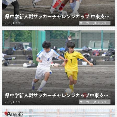
県中学新人戦サッカーチャレンジカップ 中東支部予選：決勝 日本平クラブ vs 清水七
2025/11/19
サッカー ,ギャラリー
県中学新人戦サッカーチャレンジカップ中東支部予選：3決 清水セントラル vs 庵原袖師・清水飯田・清水八
2025/11/19
サッカー ,ギャラリー