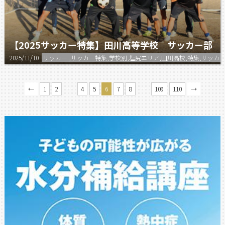
【2025サッカー特集】田川高等学校 サッカー部
2025/11/10
サッカー ,サッカー特集,学校別,塩尻エリア,田川高校,特集,サッカ
…
…
←
1
2
4
5
6
7
8
109
110
→