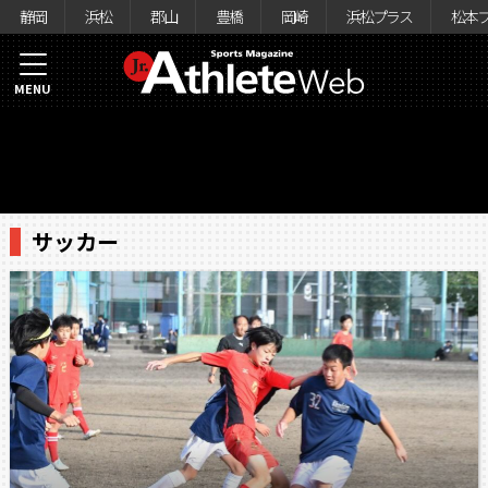
静岡
浜松
郡山
豊橋
岡崎
浜松プラス
松本
MENU
サッカー