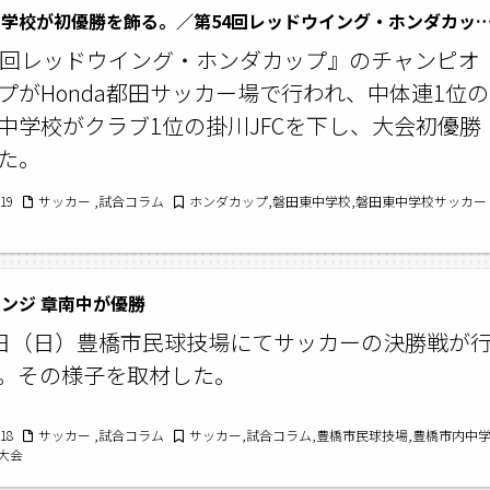
磐田東中学校が初優勝を飾る。／第54回レッドウイング・ホンダカップチ
4回レッドウイング・ホンダカップ』のチャンピオ
プがHonda都田サッカー場で行われ、中体連1位の
中学校がクラブ1位の掛川JFCを下し、大会初優勝
た。
/19
サッカー ,試合コラム
ホンダカップ,磐田東中学校,磐田東中学校サッカー
ンジ 章南中が優勝
4日（日）豊橋市民球技場にてサッカーの決勝戦が
。その様子を取材した。
/18
サッカー ,試合コラム
サッカー,試合コラム,豊橋市民球技場,豊橋市内中
大会