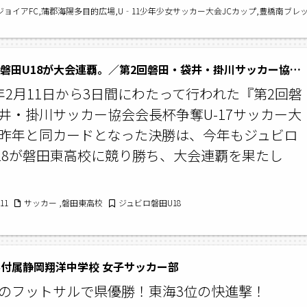
ジョイアFC,蒲郡海陽多目的広場,U‐11少年少女サッカー大会JCカップ,豊橋南ブレ
ジュビロ磐田U18が大会連覇。／第2回磐田・袋井・掛川サッカー協会会長杯争奪U-17サッカー大会
年2月11日から3日間にわたって行われた『第2回磐
井・掛川サッカー協会会長杯争奪U-17サッカー大
昨年と同カードとなった決勝は、今年もジュビロ
18が磐田東高校に競り勝ち、大会連覇を果たし
/11
サッカー ,磐田東高校
ジュビロ磐田U18
付属静岡翔洋中学校 女子サッカー部
のフットサルで県優勝！東海3位の快進撃！