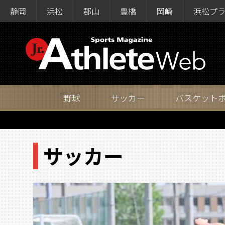
静岡
浜松
郡山
豊橋
岡崎
浜松プ
野球
サッカー
バスケット
サッカー