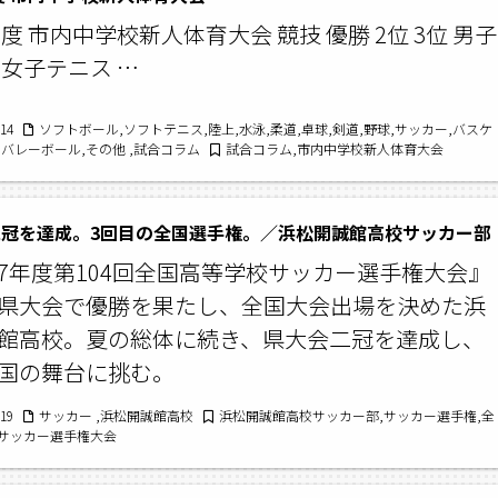
年度 市内中学校新人体育大会 競技 優勝 2位 3位 男子
 女子テニス …
/14
ソフトボール,ソフトテニス,陸上,水泳,柔道,卓球,剣道,野球,サッカー,バスケ
,バレーボール,その他 ,試合コラム
試合コラム,市内中学校新人体育大会
冠を達成。3回目の全国選手権。／浜松開誠館高校サッカー部
7年度第104回全国高等学校サッカー選手権大会』
県大会で優勝を果たし、全国大会出場を決めた浜
館高校。夏の総体に続き、県大会二冠を達成し、
国の舞台に挑む。
/19
サッカー ,浜松開誠館高校
浜松開誠館高校サッカー部,サッカー選手権,全
サッカー選手権大会