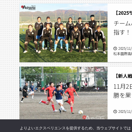
【202
チーム
指す！
2025/11
松本国際高校
際高校女子
11月
勝を果
2025/11
よりよいエクスペリエンスを提供するため、当ウェブサイトでは Co