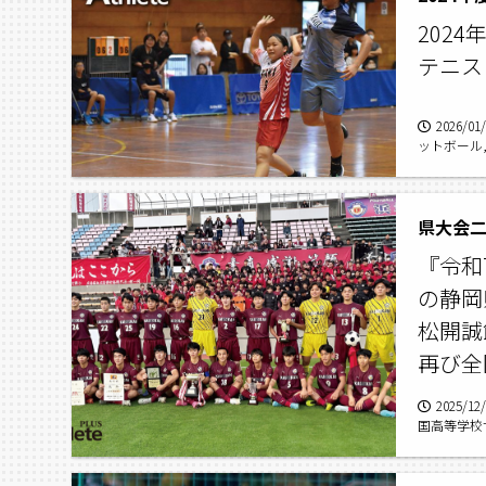
2024
テニス
2026/01
ットボール
県大会二
『令和
の静岡
松開誠
再び全
2025/12
国高等学校