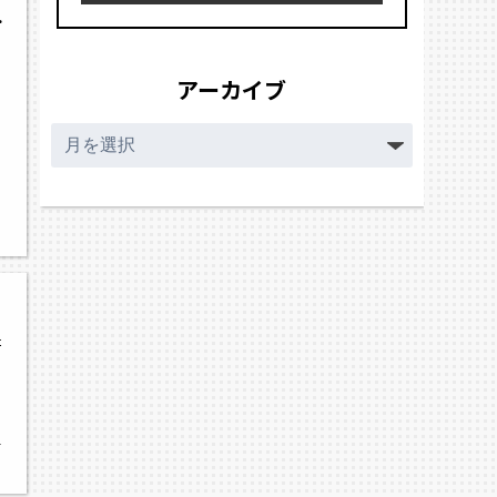
ャンピオンシップ
アーカイブ
ア
ー
カ
イ
ブ
行
学