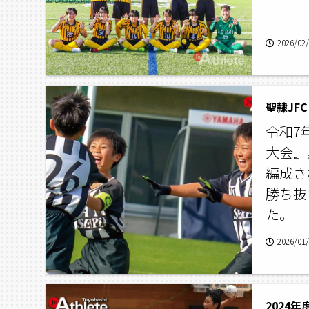
2026/02
聖隷JF
令和7
大会』
編成さ
勝ち抜
た。
2026/01
2024