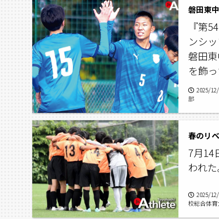
『第5
ンシッ
磐田東
を飾っ
2025/12
部
春のリベ
7月1
われた
2025/12
校総合体育