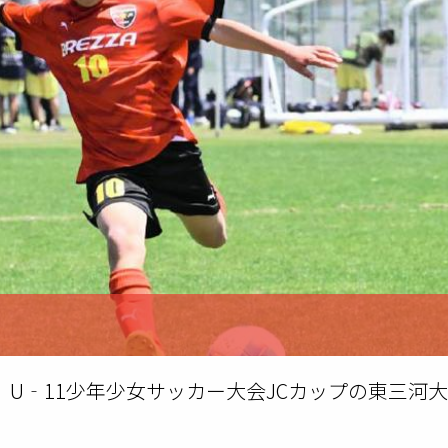
、U‐11少年少女サッカー大会JCカップの東三河大