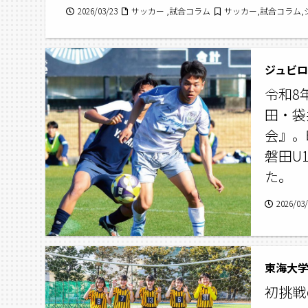
2026/03/23
サッカー ,試合コラム
サッカー,試合コラム,
令和8
田・袋
会』。
磐田U
た。
2026/03
東海大学
初挑戦