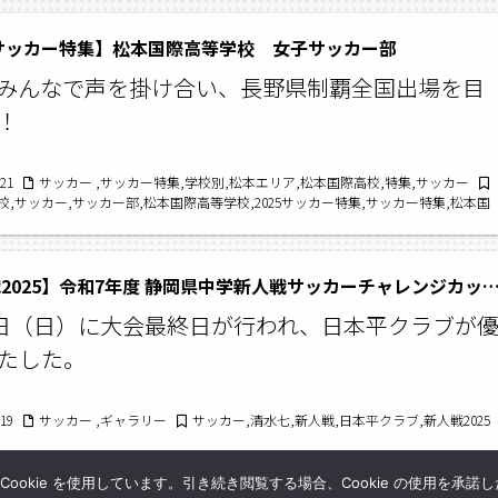
5サッカー特集】松本国際高等学校 女子サッカー部
みんなで声を掛け合い、長野県制覇全国出場を目
！
/21
サッカー ,サッカー特集,学校別,松本エリア,松本国際高校,特集,サッカー
,サッカー,サッカー部,松本国際高等学校,2025サッカー特集,サッカー特集,松本国
サッカー部
【新人戦2025】令和7年度 静岡県中学新人戦サッカーチャレンジカップ 中
2日（日）に大会最終日が行われ、日本平クラブが
たした。
/19
サッカー ,ギャラリー
サッカー,清水七,新人戦,日本平クラブ,新人戦2025
okie を使用しています。引き続き閲覧する場合、Cookie の使用を承諾