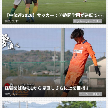
【中体連2026】サッカー：②静岡学園が逆転で優勝！
2026/07/17
サッカー ,ギャラリー
経験をばねに1から見直しさらに上を目指す
2026/06/29
サッカー ,夢追人