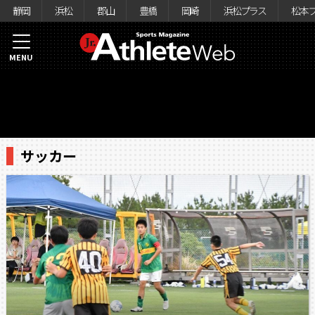
静岡
浜松
郡山
豊橋
岡崎
浜松プラス
松本
MENU
サッカー