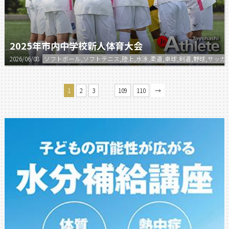
2025年市内中学校新人体育大会
2026/06/08
ソフトボール,ソフトテニス,陸上,水泳,柔道,卓球,剣道,野球,サッカ
…
1
2
3
109
110
→