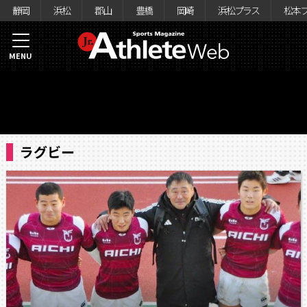
静岡
浜松
郡山
豊橋
岡崎
浜松プラス
松本
MENU
ラグビー