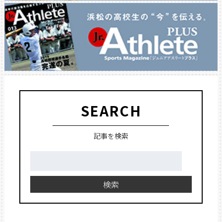
SEARCH
記事を検索
検
索:
検索