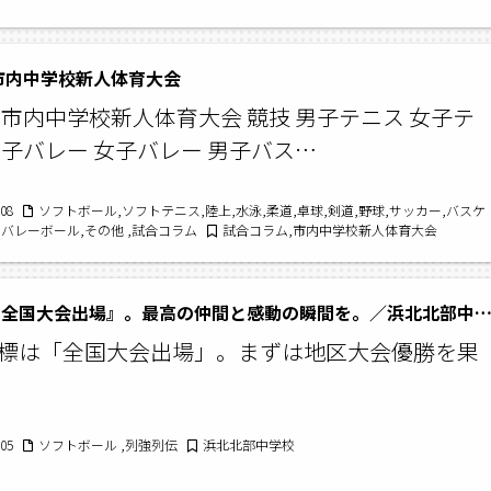
年市内中学校新人体育大会
5年市内中学校新人体育大会 競技 男子テニス 女子テ
男子バレー 女子バレー 男子バス…
/08
ソフトボール,ソフトテニス,陸上,水泳,柔道,卓球,剣道,野球,サッカー,バスケ
,バレーボール,その他 ,試合コラム
試合コラム,市内中学校新人体育大会
目標は『全国大会出場』。最高の仲間と感動の瞬間を。／浜北北部中学校ソフトボー
標は「全国大会出場」。まずは地区大会優勝を果
/05
ソフトボール ,列強列伝
浜北北部中学校