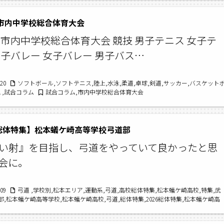
年 市内中学校総合体育大会
5年市内中学校総合体育大会 競技 男子テニス 女子テ
男子バレー 女子バレー 男子バス…
/20
ソフトボール,ソフトテニス,陸上,水泳,柔道,卓球,剣道,サッカー,バスケット
 ,試合コラム
試合コラム,市内中学校総合体育大会
6総体特集】松本蟻ケ崎高等学校弓道部
い射』を目指し、弓道をやっていて良かったと思
会に。
/09
弓道 ,学校別,松本エリア,運動系,弓道,高校総体特集,松本蟻ケ崎高校,特集,武
部,松本蟻ケ崎高等学校,松本蟻ケ崎高校,弓道,総体特集,2026総体特集,松本蟻ケ崎高