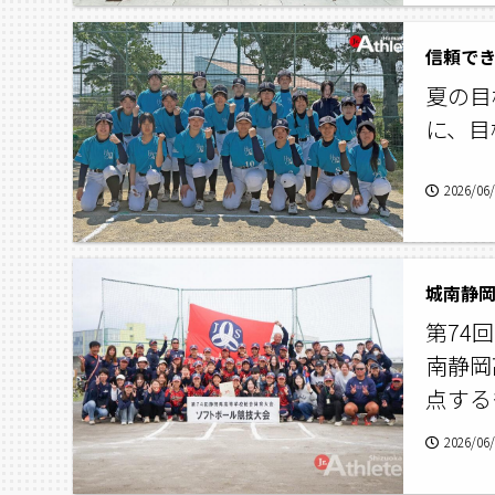
夏の目
に、目
2026/06
城南静岡
第74
南静岡
点する
2026/06