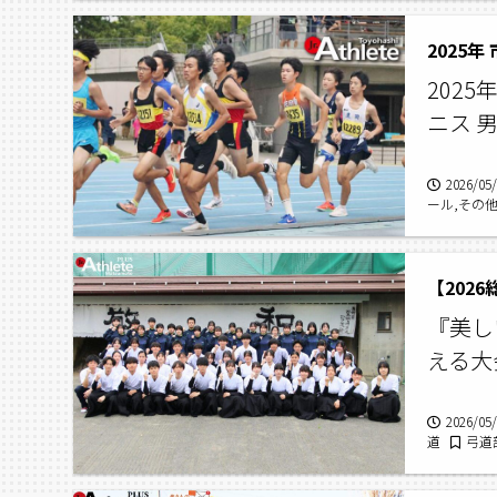
2025
202
ニス 
2026/05
ール,その他
【202
『美し
える大
2026/05
道
弓道
校弓道部