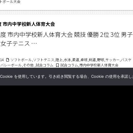
トボール大会
年度 市内中学校新人体育大会
年度 市内中学校新人体育大会 競技 優勝 2位 3位 男子
 女子テニス …
/14
ソフトボール,ソフトテニス,陸上,水泳,柔道,卓球,剣道,野球,サッカー,バスケ
,バレーボール,その他 ,試合コラム
試合コラム,市内中学校新人体育大会
okie を使用しています。引き続き閲覧する場合、Cookie の使用を承諾
…
22
23
→
Copyright © ジュニアアスリート全国 All rights reserved.