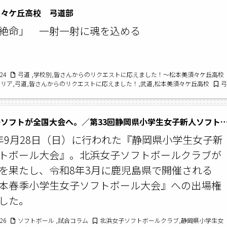
須々ケ丘高校 弓道部
絶命」 一射一射に魂を込める
/24
弓道 ,学校別,皆さんからのリクエストに応えました！〜松本美須々ケ丘高校
エリア,弓道,皆さんからのリクエストに応えました！,武道,松本美須々ケ丘高校
弓
美須々ケ丘高校,松本美須々ケ丘高等学校,美須々ケ丘高校,美須々,弓道,松本美須々ケ
弓道部,松本美須々ケ丘高校弓道部,美須々ケ丘高校弓道部,美須々弓道部
北浜女子ソフトが全国大会へ。／第33回静岡県小学生女子新人ソ
年9月28日（日）に行われた『静岡県小学生女子新
トボール大会』。北浜女子ソフトボールクラブが
を果たし、令和8年3月に鹿児島県で開催される
本春季小学生女子ソフトボール大会』への出場権
した。
/26
ソフトボール ,試合コラム
北浜女子ソフトボールクラブ,静岡県小学生女