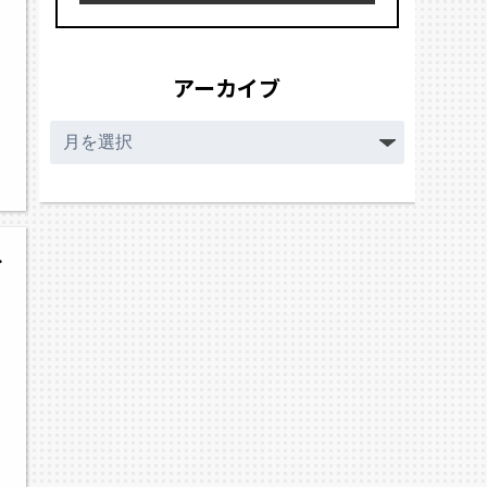
アーカイブ
ア
ー
カ
イ
ブ
フトボール大会