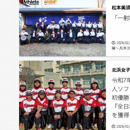
松本美
「一射
2026/02
編〜,松本
道部,松本
丘高等学校
令和7
人ソフ
初優勝
『全日
を獲得
2026/01