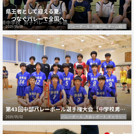
県王者として迎える夏。
つなぐバレーで全国へ。
2019/05/09
バレーボール ,列強列伝,チーム紹介
第43回中部バレーボール選手権大会［中学校男子］ 4/28結果
2019/05/02
バレーボール ,大会レポート,ギャラリー