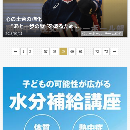
心の土台の強化
“あと一歩の壁”を破るために
2019/02/11
バレーボール ,チーム紹介
…
…
←
1
2
57
58
59
60
61
72
73
→