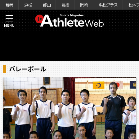
静岡
浜松
郡山
豊橋
岡崎
浜松プラス
松本
MENU
バレーボール