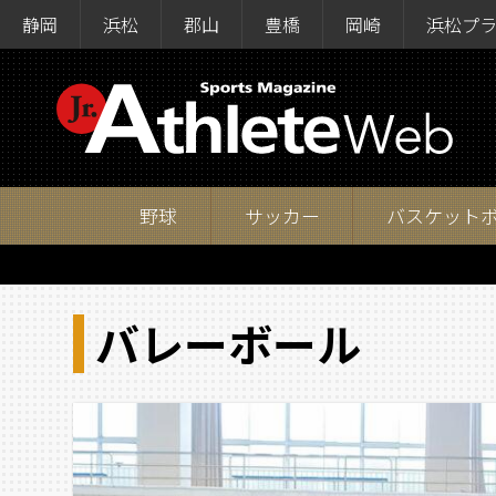
静岡
浜松
郡山
豊橋
岡崎
浜松プ
野球
サッカー
バスケット
バレーボール