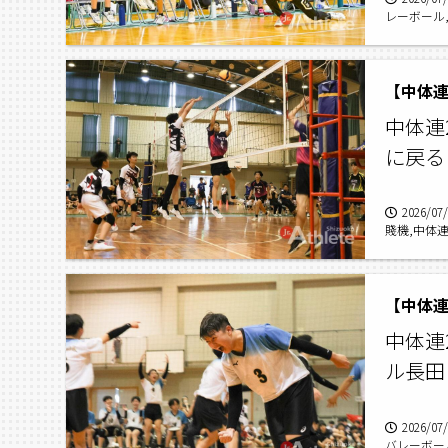
レーボール,
【中体連
中体連2
に戻る
2026/07
賤機,中体連2
【中体連
中体連2
ル長田
2026/07
バレーボール