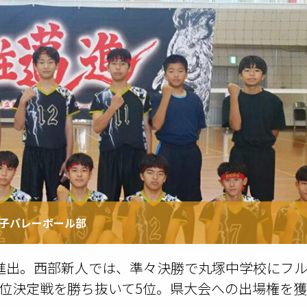
男子バレーボール部
進出。西部新人では、準々決勝で丸塚中学校にフ
位決定戦を勝ち抜いて5位。県大会への出場権を獲