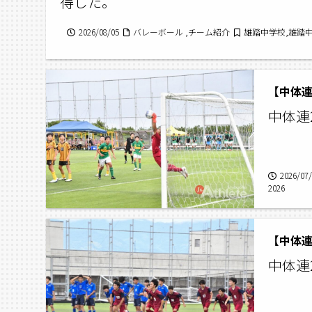
得した。
2026/08/05
バレーボール ,チーム紹介
雄踏中学校,雄踏
【中体連
中体連2
2026/07
2026
【中体連
中体連2