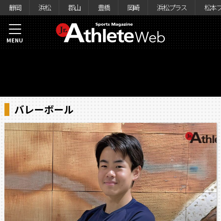
静岡
浜松
郡山
豊橋
岡崎
浜松プラス
松本
MENU
バレーボール