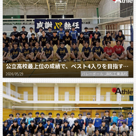
公立高校最上位の成績で、ベスト4入りを目指す。／浜松工業高校男子バレーボール部
2026/05/29
バレーボール ,浜松工業高校