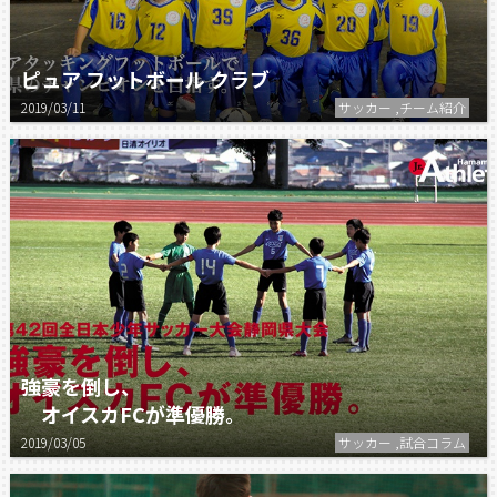
ピュア フットボール クラブ
2019/03/11
サッカー ,チーム紹介
強豪を倒し、
オイスカFCが準優勝。
2019/03/05
サッカー ,試合コラム