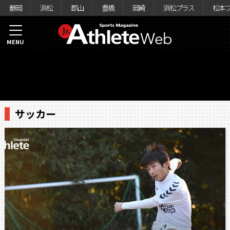
静岡
浜松
郡山
豊橋
岡崎
浜松プラス
松本
MENU
サッカー