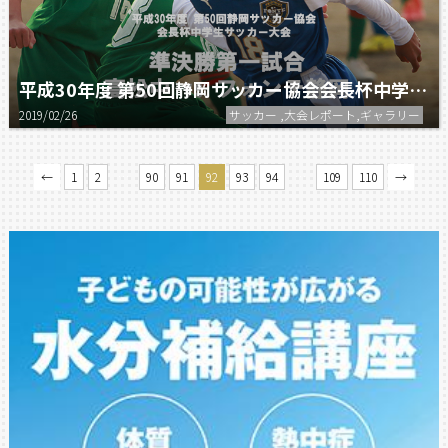
平成30年度 第50回静岡サッカー協会会長杯中学生サッカー大会 準決勝第一試合
2019/02/26
サッカー ,大会レポート,ギャラリー
…
…
←
1
2
90
91
92
93
94
109
110
→