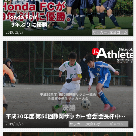
Honda FCが
9年ぶりに優勝。
2019/02/27
サッカー ,試合コラム
平成30年度 第50回静岡サッカー協会 会長杯中学生サッカー大会 決勝
2019/02/26
サッカー ,大会レポート,ギャラリー