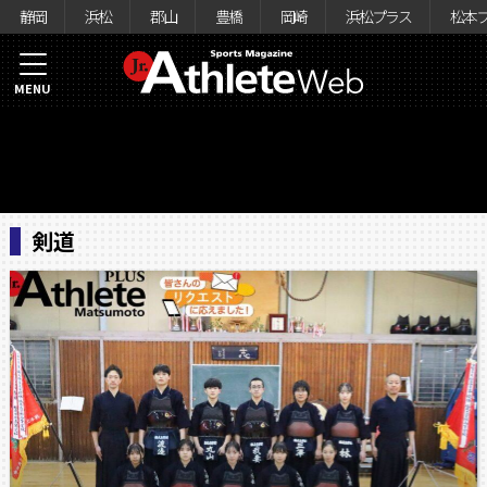
静岡
浜松
郡山
豊橋
岡崎
浜松プラス
松本
MENU
剣道