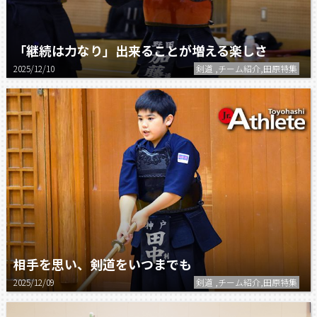
「継続は力なり」出来ることが増える楽しさ
2025/12/10
剣道 ,チーム紹介,田原特集
相手を思い、剣道をいつまでも
2025/12/09
剣道 ,チーム紹介,田原特集