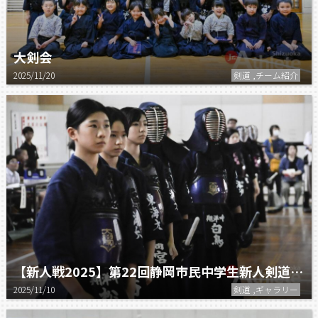
大剣会
2025/11/20
剣道 ,チーム紹介
【新人戦2025】第22回静岡市民中学生新人剣道大会
2025/11/10
剣道 ,ギャラリー