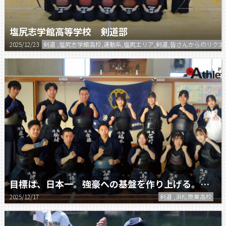
塩尻志学館高等学校 剣道部
2025/12/23
剣道 ,塩尻志学館高校,運動系,塩尻エリア,剣道,皆さんからのリ
目標は、日本一。強豪への基盤を作り上げる。／浜松商業高校剣道部
2025/12/17
剣道 ,浜松商業高校