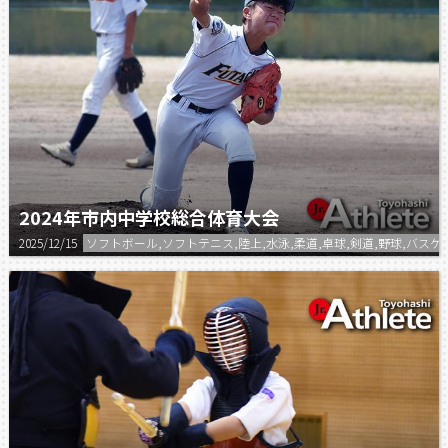
2024年市内中学校総合体育大会
2025/12/15
ソフトボール,ソフトテニス,陸上,水泳,柔道,卓球,剣道,野球,バスケ