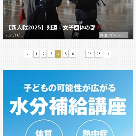
【新人戦2025】剣道：女子団体の部
2025/11/10
剣道 ,ギャラリー
…
←
1
2
3
4
5
6
22
23
→