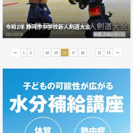
令和2年 静岡市中学校新人剣道大会
2021/03/18
剣道 ,大会レポート
…
…
←
1
2
14
15
16
17
18
22
23
→