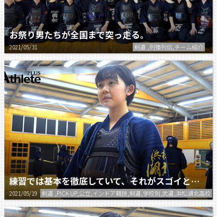
お祭り男たちが全国まで突っ走る。
2021/05/31
剣道 ,列強列伝,チーム紹介
練習では基本を徹底していて、それがスゴイと感じた。
2021/05/19
剣道 ,PICK UP,公立,インドア競技,剣道,学校別,武道,浜松湖北高校