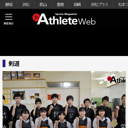
静岡
浜松
郡山
豊橋
岡崎
浜松プラス
松本
MENU
剣道