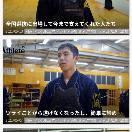
全国選抜に出場して今まで支えてくれた人たちに恩返しをしたい。
2021/05/13
剣道 ,PICK UP,公立,インドア競技,剣道,学校別,武道,浜松湖北高校
ツライことから逃げなくなったし、簡単に諦めるといったことがなくなった。
2021/05/07
剣道 ,PICK UP,公立,インドア競技,剣道,学校別,武道,浜松湖北高校