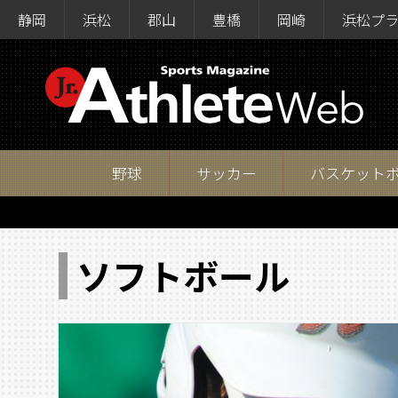
静岡
浜松
郡山
豊橋
岡崎
浜松プ
野球
サッカー
バスケット
ソフトボール