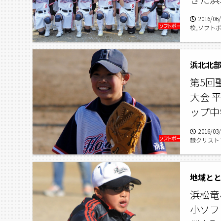
2016/06
校,ソフト
浜北北
第5回
大会 
ップ中
2016/03
隷クリスト
地域と
浜松竜
小ソフ