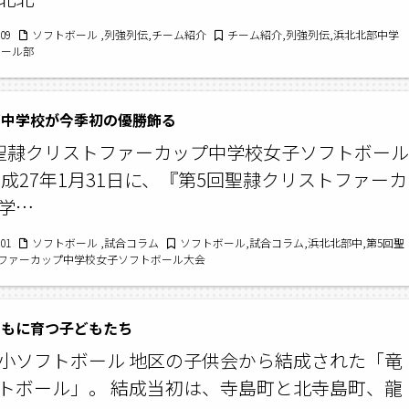
/09
ソフトボール ,列強列伝,チーム紹介
チーム紹介,列強列伝,浜北北部中学
ボール部
部中学校が今季初の優勝飾る
聖隷クリストファーカップ中学校女子ソフトボール
平成27年1月31日に、『第5回聖隷クリストファーカ
学…
/01
ソフトボール ,試合コラム
ソフトボール,試合コラム,浜北北部中,第5回聖
ファーカップ中学校女子ソフトボール大会
ともに育つ子どもたち
小ソフトボール 地区の子供会から結成された「竜
トボール」。 結成当初は、寺島町と北寺島町、龍