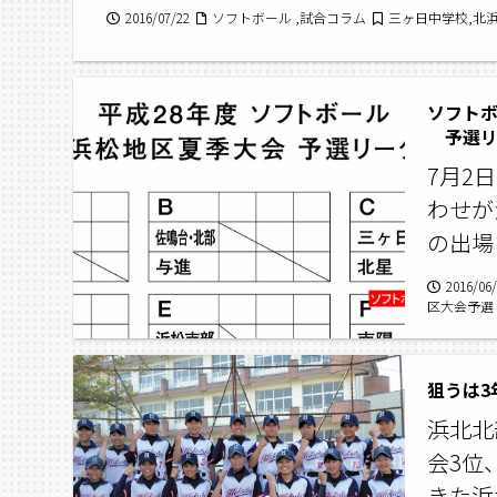
2016/07/22
ソフトボール ,試合コラム
三ヶ日中学校,北
ソフト
予選リ
7月2
わせが
の出場
2016/06
区大会予選
狙うは3
浜北北
会3位
きた浜