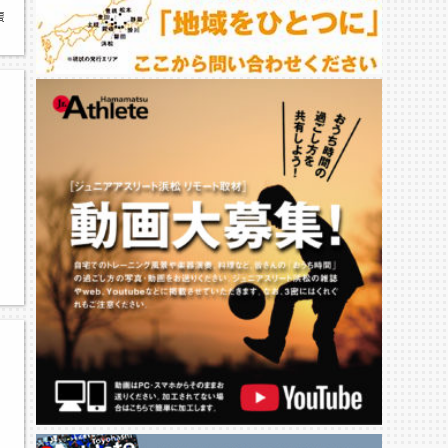
高台中学校,与進中学校,ソフトボールの部,県大会,佐鳴台・北部中学校