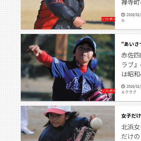
禅寺町
2016/01
ル
“あいさ
赤佐四
ラブ』
は昭和
2016/01
ルクラブ
女子だけ
北浜女
だけの