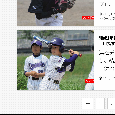
ブ』。
2015/11
トボール,
年ソフトボ
結成1年
目指す
浜松デ
し、結
「浜松
2015/07
←
1
2