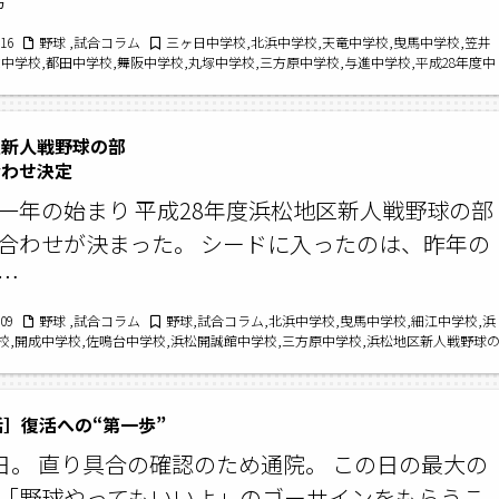
/16
野球 ,試合コラム
三ヶ日中学校,北浜中学校,天竜中学校,曳馬中学校,笠井
志中学校,都田中学校,舞阪中学校,丸塚中学校,三方原中学校,与進中学校,平成28年度中
育大会
区新人戦野球の部
わせ決定
一年の始まり 平成28年度浜松地区新人戦野球の部
合わせが決まった。 シードに入ったのは、昨年の
…
/09
野球 ,試合コラム
野球,試合コラム,北浜中学校,曳馬中学校,細江中学校,浜
校,開成中学校,佐鳴台中学校,浜松開誠館中学校,三方原中学校,浜松地区新人戦野球
話］復活への“第一歩”
9日。 直り具合の確認のため通院。 この日の最大の
「野球やってもいいよ」のゴーサインをもらうこ