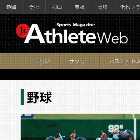
静岡
浜松
郡山
豊橋
岡崎
浜松プ
野球
サッカー
バスケット
野球