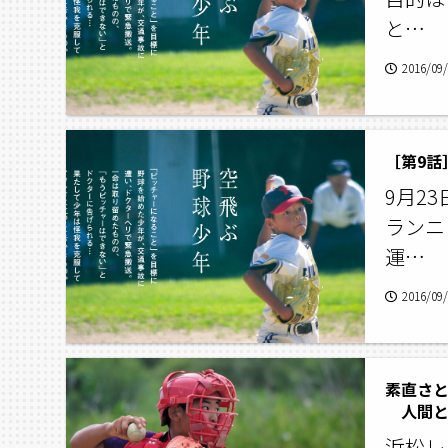
と…
2016/09
［第9話
9月2
ランニ
運…
2016/09
素直さ
人間と
浜松レ