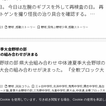
5日。 今日は左腕のギブスを外して再検査の日。 再
トゲンを撮り怪我の治り具合を確認する。 …
/23
野球 ,感動ストーリー
野球,空飛ぶ野球少年,感動ストーリー
夏季大会野球の部
の組み合わせが決まる
野球の部 県大会組み合わせ 中体連夏季大会野球の
大会の組み合わせが決まった。 『全軟ブロック大
/22
野球 ,試合コラム
三ヶ日中学校,北浜中学校,曳馬中学校,積志中学校,高台
ワード旗,夏季大会野球の部,三方原中学校,与進中学校,県大会,中体連,全軟ブロック大
浜松地区大会,中体連浜松地区予選
okie を使用しています。引き続き閲覧する場合、Cookie の使用を承諾