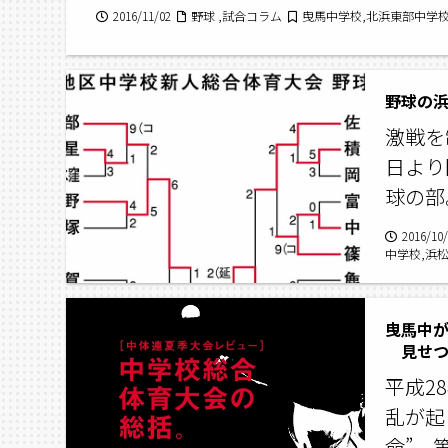
2016/11/02
野球 ,試合コラム
曳馬中学校,北浜東部中学校
野球の
激戦を
日より
球の部
2016/10
中学校,浜
曳馬中
見せつ
平成2
乱が起
命”、