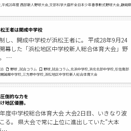
,平成28年度 西部新人野球大会,文部科学大臣杯全日本少年春季軟式野球大会,静岡
浜松王者は開成中学校
制し、開成中学校が浜松王者に。 平成28年9月24
開幕した「浜松地区中学校新人総合体育大会」野
。 …
/18
野球 ,試合コラム
野球,試合コラム,北浜中学校,浜北北部中学校,引佐南部
松開誠館中学校,三方原中学校,浜松地区中学校新人総合体育大会
が圧倒的な力を
け地区優勝。
8年度中学校総合体育大会 大会2日目、いきなり波
こる。 県大会で常に上位に進出していた“大本
第…