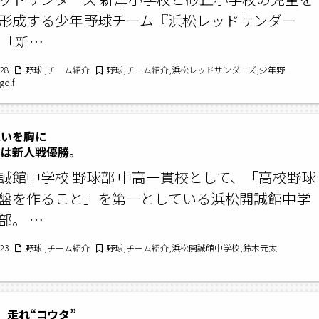
形成する少年野球チーム『浜松レッドサンダー
 「新…
/28
野球 ,チーム紹介
野球,チーム紹介,浜松レッドサンダーズ,少年野
golf
想いを胸に
は新人戦優勝。
誠館中学校 野球部 中高一貫校として、「高校野球
盤を作ること」を第一としている浜松開誠館中学
部。 …
/23
野球 ,チーム紹介
野球,チーム紹介,浜松開誠館中学校,鈴木元太
］走れ“コウタ”