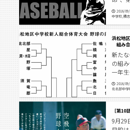
2016/09
中学校,積
学校総合体
浜松地
組み合
新たな
の組み
一年生
2016/09
北北部中学
部,シード
［第10
9月2
目的は