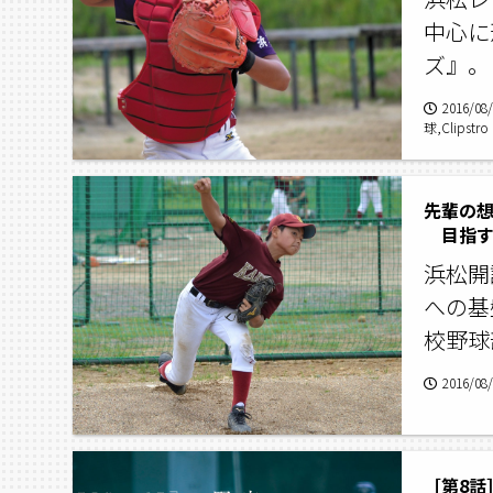
中心に
ズ』。
2016/08
球,Clipstro 
先輩の
目指す
浜松開
への基
校野球
2016/08
［第8話