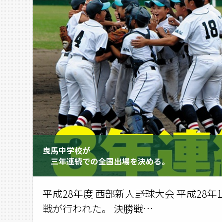
曳馬中学校が
三年連続での全国出場を決める。
平成28年度 西部新人野球大会 平成28
戦が行われた。 決勝戦…