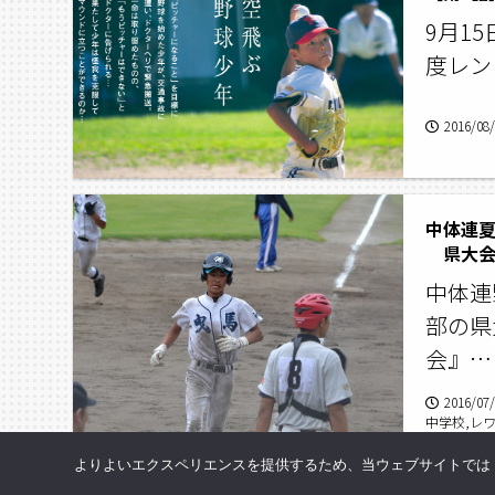
9月1
度レン
2016/08
中体連
県大会
中体連
部の県
会』…
2016/07
中学校,レ
会,新人戦
よりよいエクスペリエンスを提供するため、当ウェブサイトでは Co