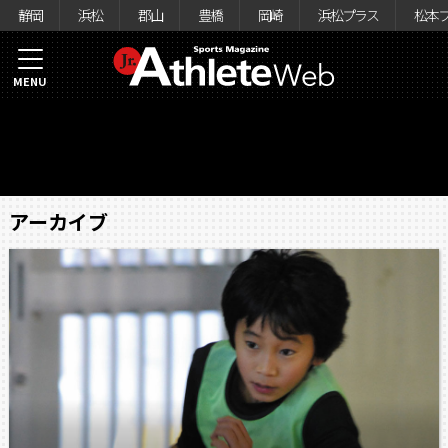
静岡
浜松
郡山
豊橋
岡崎
浜松プラス
松本
MENU
アーカイブ