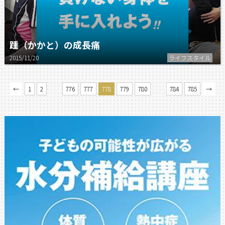
踵（かかと）の成長痛
2015/11/20
ライフスタイル
…
…
←
1
2
776
777
778
779
780
784
785
→