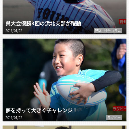
県大会優勝3回の浜北支部が躍動
2016/01/22
野球 ,試合コラム
夢を持って大きくチャレンジ！
2016/01/22
ラグビー